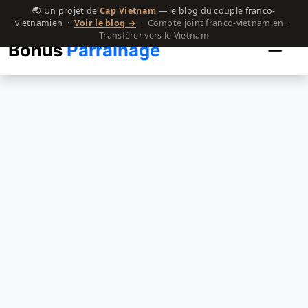
🌏 Un projet de
Cap Vietnam
— le blog du couple franco-
vietnamien ·
Voir le blog →
·
Compte joint franco-vietnamien
·
Transférer vers le Vietnam
Bonus
Parrainage