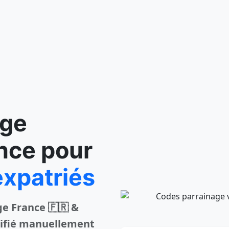
age
nce pour
xpatriés
e France 🇫🇷 &
rifié manuellement