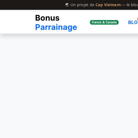
🌏 Un projet de
Cap Vietnam
— le blo
Bonus
BL
France & Canada
Parrainage