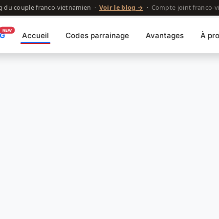
g du couple franco-vietnamien ·
Voir le blog →
·
Compte joint franco-
NEW
OG
Accueil
Codes parrainage
Avantages
À pr