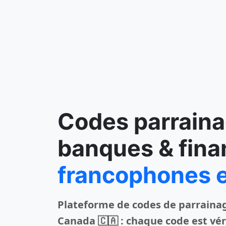
Codes parrain
banques & fina
francophones e
Plateforme de codes de parrainag
Canada 🇨🇦
: chaque code est vé