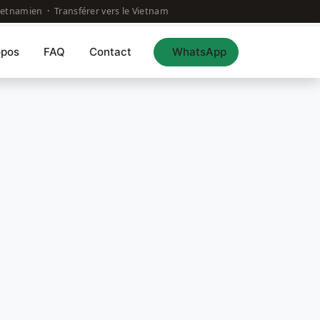
vietnamien
·
Transférer vers le Vietnam
opos
FAQ
Contact
WhatsApp