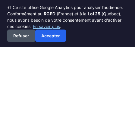
🍪 Ce site utilise Google Analytics pour analyser l'audience.
Conformément au
RGPD
(France) et à la
Loi 25
(Québec),
nous avons besoin de votre consentement avant d'activer
ces cookies.
En savoir plus
.
Refuser
Accepter
BonusParrainage
Blog
Maximiser les bonus parrainage
💰 Stratégie & Optimisation
Comment maximiser les
bonus parrainage en 2026