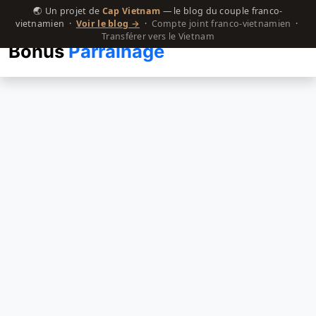
🌏 Un projet de
Cap Vietnam
— le blog du couple franco-
vietnamien ·
Voir le blog →
·
Compte joint franco-vietnamien
·
Transférer vers le Vietnam
Bonus
Parrainage